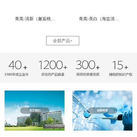
青蒿-清新（邂逅桃缘香型）
青蒿-美白（海盐清柠檬香型）
全部产品+
关于我们
创新科技