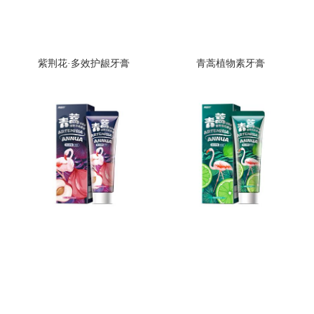
紫荆花·多效护龈牙膏
青蒿植物素牙膏