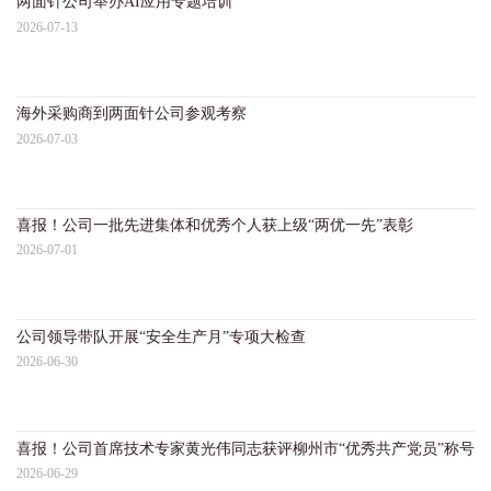
两面针公司举办AI应用专题培训
两
2026-07-13
20
海外采购商到两面针公司参观考察
两
2026-07-03
20
喜报！公司一批先进集体和优秀个人获上级“两优一先”表彰
两
2026-07-01
20
公司领导带队开展“安全生产月”专项大检查
两
2026-06-30
20
喜报！公司首席技术专家黄光伟同志获评柳州市“优秀共产党员”称号
两
2026-06-29
20